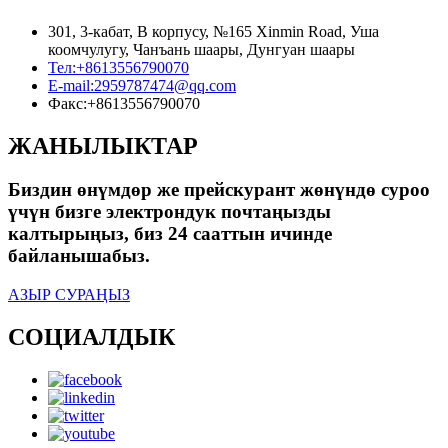
301, 3-кабат, В корпусу, №165 Xinmin Road, Уша
коомчулугу, Чанъань шаары, Дунгуан шаары
Тел:
+8613556790070
E-mail:
2959787474@qq.com
Факс:
+8613556790070
ЖАНЫЛЫКТАР
Биздин өнүмдөр же прейскурант жөнүндө суроо
үчүн бизге электрондук почтаңызды
калтырыңыз, биз 24 сааттын ичинде
байланышабыз.
АЗЫР СУРАҢЫЗ
СОЦИАЛДЫК