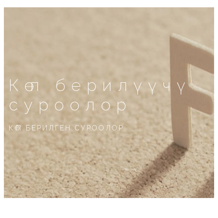
Көп берилүүчү
суроолор
КӨП БЕРИЛГЕН СУРООЛОР