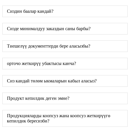
Сиздин баалар кандай?
Сизде минималдуу заказдын саны барбы?
Тиешелүү документтерди бере аласызбы?
орточо жеткирүү убактысы канча?
Сиз кандай төлөм ыкмаларын кабыл аласыз?
Продукт кепилдик деген эмне?
Продукцияларды коопсуз жана коопсуз жеткирүүгө
кепилдик бересизби?