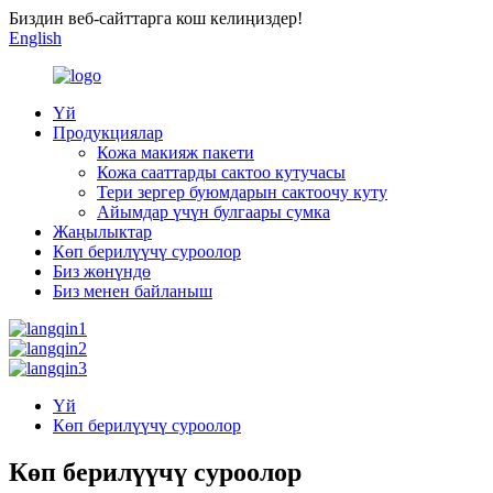
Биздин веб-сайттарга кош келиңиздер!
English
Үй
Продукциялар
Кожа макияж пакети
Кожа сааттарды сактоо кутучасы
Тери зергер буюмдарын сактоочу куту
Айымдар үчүн булгаары сумка
Жаңылыктар
Көп берилүүчү суроолор
Биз жөнүндө
Биз менен байланыш
Үй
Көп берилүүчү суроолор
Көп берилүүчү суроолор