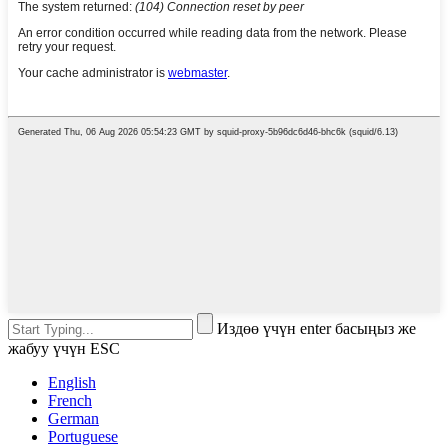
Издөө үчүн enter басыңыз же
жабуу үчүн ESC
English
French
German
Portuguese