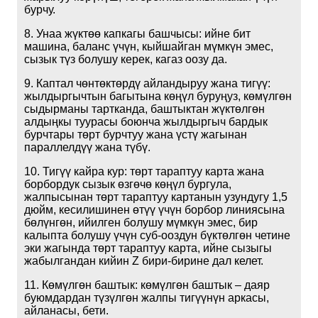
бурчу.
8. Унаа жүктөө капкагы башчысы: ийне бит
машина, баланс үчүн, кыйшайган мүмкүн эмес,
сызык түз болушу керек, кагаз оозу да.
9. Каптал чөнтөктөрдү айландыруу жана тигүү:
жылдыргычтын багытына көңүл буруңуз, көмүлгөн
сыдырманы тартканда, баштыктан жүктөлгөн
алдыңкы туурасы боюнча жылдыргыч бардык
бурчтары төрт бурчтуу жана үстү жагынан
параллелдүү жана түбү.
10. Тигүү кайра кур: төрт тараптуу карта жана
борбордук сызык өзгөчө көңүл бургула,
жалпысынан төрт тараптуу картанын узундугу 1,5
дюйм, кесилишинен өтүү үчүн борбор линиясына
бөлүнгөн, ийилген болушу мүмкүн эмес, бир
калыпта болушу үчүн суб-ооздун бүктөлгөн четине
эки жагында төрт тараптуу карта, ийне сызыгы
жабылгандан кийин Z бири-бирине дал келет.
11. Көмүлгөн баштык: көмүлгөн баштык – даяр
буюмдардан түзүлгөн жалпы тигүүнүн аркасы,
айланасы, бети.