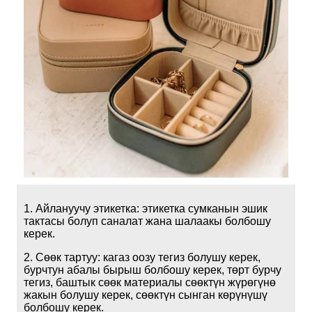
1. Айлануучу этикетка: этикетка сумканын эшик
тактасы болуп саналат жана шалаакы болбошу
керек.
2. Сөөк тартуу: кагаз оозу тегиз болушу керек,
бурчтун абалы бырыш болбошу керек, төрт бурчу
тегиз, баштык сөөк материалы сөөктүн жүрөгүнө
жакын болушу керек, сөөктүн сынган көрүнүшү
болбошу керек.