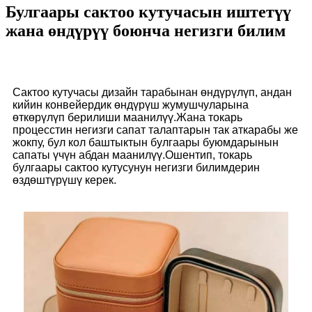
Булгаары сактоо кутучасын иштетүү
жана өндүрүү боюнча негизги билим
Сактоо кутучасы дизайн тарабынан өндүрүлүп, андан
кийин конвейердик өндүрүш жумушчуларына
өткөрүлүп берилиши маанилүү.Жана токарь
процесстин негизги сапат талаптарын так аткарабы же
жокпу, бул кол баштыктын булгаары буюмдарынын
сапаты үчүн абдан маанилүү.Ошентип, токарь
булгаары сактоо кутусунун негизги билимдерин
өздөштүрүшү керек.