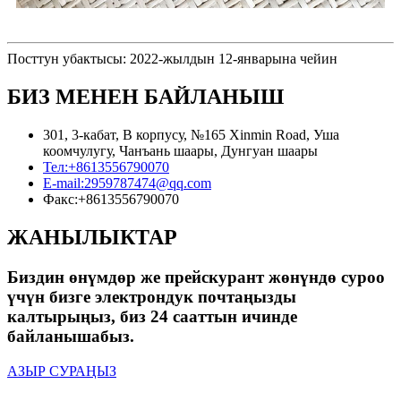
Посттун убактысы: 2022-жылдын 12-январына чейин
БИЗ МЕНЕН БАЙЛАНЫШ
301, 3-кабат, В корпусу, №165 Xinmin Road, Уша
коомчулугу, Чанъань шаары, Дунгуан шаары
Тел:
+8613556790070
E-mail:
2959787474@qq.com
Факс:
+8613556790070
ЖАНЫЛЫКТАР
Биздин өнүмдөр же прейскурант жөнүндө суроо
үчүн бизге электрондук почтаңызды
калтырыңыз, биз 24 сааттын ичинде
байланышабыз.
АЗЫР СУРАҢЫЗ