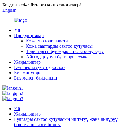
Биздин веб-сайттарга кош келиңиздер!
English
Үй
Продукциялар
Кожа макияж пакети
Кожа сааттарды сактоо кутучасы
Тери зергер буюмдарын сактоочу куту
Айымдар үчүн булгаары сумка
Жаңылыктар
Көп берилүүчү суроолор
Биз жөнүндө
Биз менен байланыш
Үй
Жаңылыктар
Булгаары сактоо кутучасын иштетүү жана өндүрүү
боюнча негизги билим