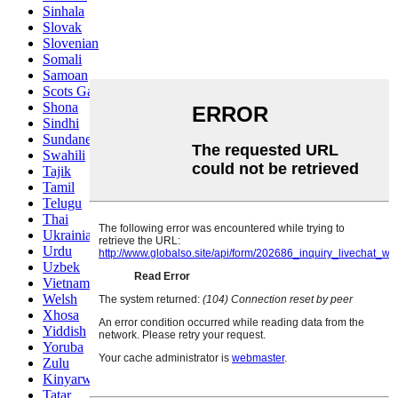
Sinhala
Slovak
Slovenian
Somali
Samoan
Scots Gaelic
Shona
Sindhi
Sundanese
Swahili
Tajik
Tamil
Telugu
Thai
Ukrainian
Urdu
Uzbek
Vietnamese
Welsh
Xhosa
Yiddish
Yoruba
Zulu
Kinyarwanda
Tatar