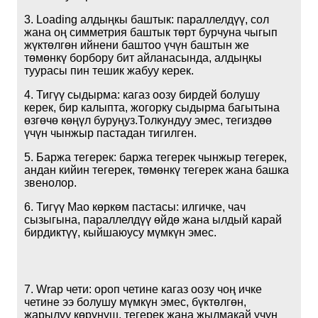
3. Loading алдыңкы баштык: параллелдүү, сол
жана оң симметрия баштык төрт бурчуна чыгып
жүктөлгөн ийнени баштоо үчүн баштын же
төмөнкү борбору бит айланасында, алдыңкы
туурасы пин тешик жабуу керек.
4. Тигүү сыдырма: кагаз оозу бирдей болушу
керек, бир калыпта, жогорку сыдырма багытына
өзгөчө көңүл буруңуз.Толкундуу эмес, тегиздөө
үчүн чынжыр пастадан тигилген.
5. Баржа тегерек: баржа тегерек чынжыр тегерек,
андан кийин тегерек, төмөнкү тегерек жана башка
звенолор.
6. Тигүү Мао көркөм пастасы: илгичке, чач
сызыгына, параллелдүү өйдө жана ылдый карай
бирдиктүү, кыйшаюусу мүмкүн эмес.
7. Wrap чети: ороп четине кагаз оозу чоң ичке
четине ээ болушу мүмкүн эмес, бүктөлгөн,
жарылуу көрүнүш, тегерек жана жылмакай үчүн